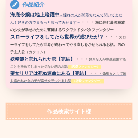
作品紹介
海底令嬢は地上暗躍中
～憧れの人が闇落ちなんて聞いてませ
・・・
ん！好きの力でまるっと救ってみせます～
海に住む最強種族
の少女が幸せのために奮闘するワクワクドタバタファンタジー
スローライフをしてたら世界が滅びたが？
・・・
スロ
ーライフをしてたら世界が終わってやり直しをさせられるお話。男の
子主人公
（
カクヨム）
妖精姫と忘れられた恋【完結】
・・・
好きな人が突然結婚する
ことを決めてしまった切ない恋のお話
（恋愛ファンタジー）
聖女リリアは死ぬ運命にある【完結】
・・・
偽聖女として国
を追われた女の子が幸せを見つけるお話
（恋愛ファンタジー）
作品検索サイト様