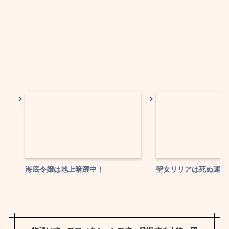
海底令嬢は地上暗躍中！
聖女リリアは死ぬ運命