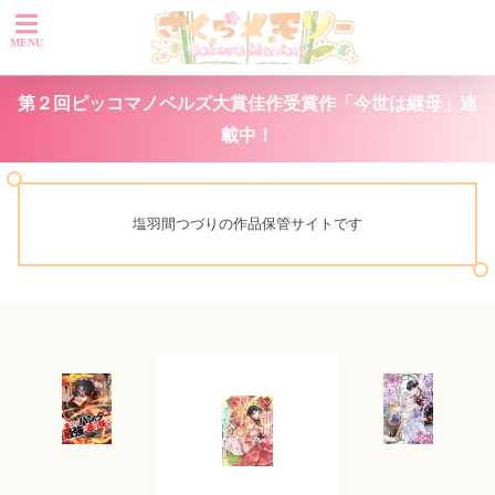
第２回ピッコマノベルズ大賞佳作受賞作「今世は継母」連
載中！
塩羽間つづりの作品保管サイトです