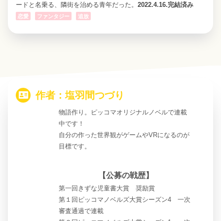
ードと名乗る、隣街を治める青年だった。
2022.4.16.完結済み
恋愛
ファンタジー
追放
作者：塩羽間つづり
物語作り。ピッコマオリジナルノベルで連載
中です！
自分の作った世界観がゲームやVRになるのが
目標です。
【公募の戦歴】
第一回きずな児童書大賞 奨励賞
第１回ピッコマノベルズ大賞シーズン4 一次
審査通過で連載