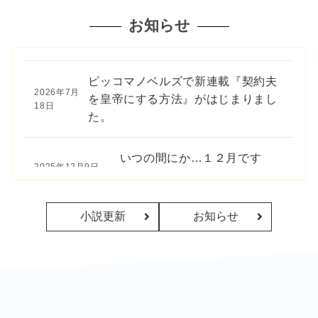
短編
浮気者のあなたとの婚約は破棄さ
お知らせ
2025年3月18日
せていただきます！
海底令嬢のひみつ任務！
３お兄さまのために！
2025年3月11日
ピッコマノベルズで新連載『契約夫
2026年7月
を皇帝にする方法』がはじまりまし
18日
た。
いつの間にか…１２月です
2025年12月9日
ね……（笑）
小説更新
お知らせ
「今世は継母」が2025年新作ヒッ
2025年7月23
日
トノベル還元キャンペーン中！
第2回ピッコマノベルズ大賞
2025年6月
「THANKS CEREMONY」＆授賞式
24日
に参加してきました！