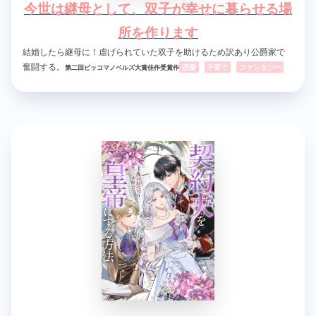
今世は継母として、双子が幸せに暮らせる場
所を作ります
結婚したら継母に！虐げられていた双子を助けるため訳あり公爵家で
奮闘する。
恋愛
子育て
ファンタジー
第二回ピッコマノベルズ大賞
佳作受賞作