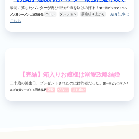
最弱に落ちたハンターが再び最強の道を駆けのぼる！
第二回ピッコマノベル
紹介記事は
バトル
ダンジョン
最強成り上がり
ズ大賞シーズン１通過作品
こちら
【完結】箱入りお嬢様は溺愛政略結婚
二十歳の誕生日、プレゼントされたのは婚約者だった。
第一回ピッコマノベ
恋愛
切ない
すれ違い
ルズ大賞シーズン４通過作品