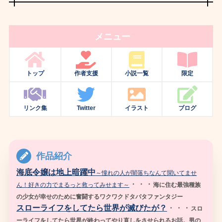
メニュー
トップ
作者支援
小説一覧
限定
リンク集
Twitter
イラスト
ブログ
作品紹介
海底令嬢は地上暗躍中
～憧れの人が闇落ちなんて聞いてませ
・・・
ん！好きの力でまるっと救ってみせます～
海に住む最強種族
の少女が幸せのために奮闘するワクワクドタバタファンタジー
スローライフをしてたら世界が滅びたが？
・・・
スロ
ーライフをしてたら世界が終わってやり直しをさせられるお話。男の