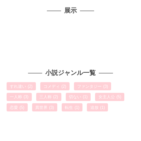
展示
小説ジャンル一覧
すれ違い
(2)
コメディ
(2)
ファンタジー
(3)
一人称
(3)
三人称
(2)
切ない
(1)
女主人公
(5)
恋愛
(5)
異世界
(3)
転生
(1)
追放
(1)