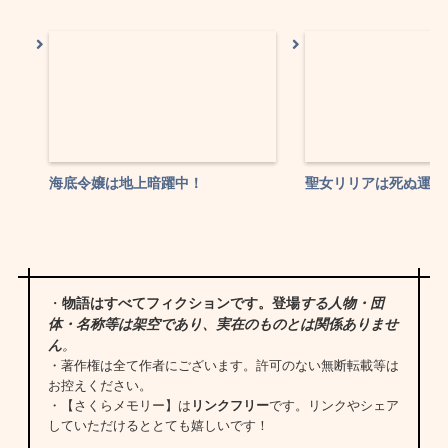
海底令嬢は地上暗躍中！
聖女リリアは死ぬ運命
・
物語はすべてフィクションです。登場
する人物・団
体・名称等は架空であり、実在のものとは関係ありませ
ん
。
・著作権は全て作者にございます。許可のない無断転載等は
お控えください。
・【さくらメモリー】は
リンクフリー
です。リンクやシェア
していただけるととても嬉しいです！