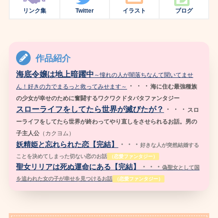
リンク集
Twitter
イラスト
ブログ
作品紹介
海底令嬢は地上暗躍中
～憧れの人が闇落ちなんて聞いてませ
・・・
ん！好きの力でまるっと救ってみせます～
海に住む最強種族
の少女が幸せのために奮闘するワクワクドタバタファンタジー
スローライフをしてたら世界が滅びたが？
・・・
スロ
ーライフをしてたら世界が終わってやり直しをさせられるお話。男の
子主人公
（
カクヨム）
妖精姫と忘れられた恋【完結】
・・・
好きな人が突然結婚する
ことを決めてしまった切ない恋のお話
（恋愛ファンタジー）
聖女リリアは死ぬ運命にある【完結】
・・・
偽聖女として国
を追われた女の子が幸せを見つけるお話
（恋愛ファンタジー）