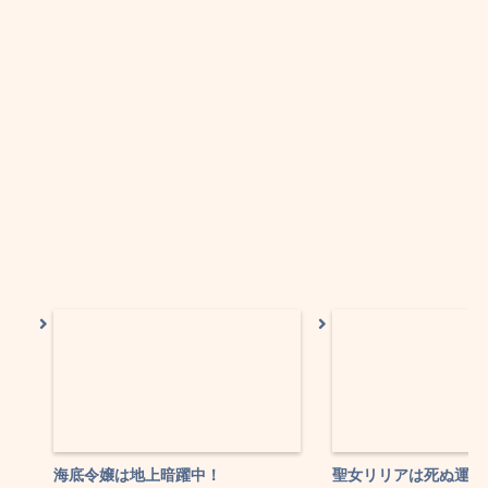
海底令嬢は地上暗躍中！
聖女リリアは死ぬ運命