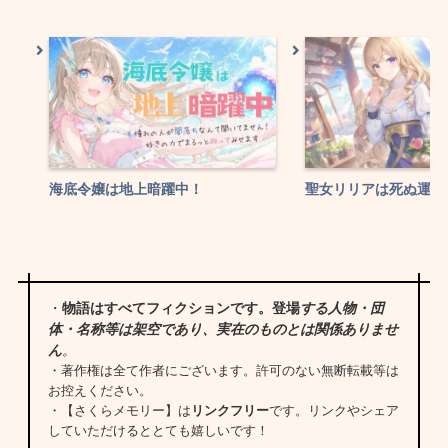
海底令嬢は地上暗躍中！
聖女リリアは死ぬ運命
・
物語はすべてフィクションです。登場
する人物・団
体・名称等は架空であり、実在のものとは関係ありませ
ん
。
・著作権は全て作者にございます。許可のない無断転載等は
お控えください。
・【さくらメモリー】は
リンクフリー
です。リンクやシェア
していただけるととても嬉しいです！