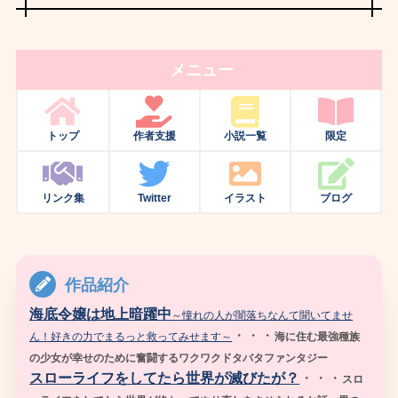
メニュー
トップ
作者支援
小説一覧
限定
リンク集
Twitter
イラスト
ブログ
作品紹介
海底令嬢は地上暗躍中
～憧れの人が闇落ちなんて聞いてませ
・・・
ん！好きの力でまるっと救ってみせます～
海に住む最強種族
の少女が幸せのために奮闘するワクワクドタバタファンタジー
スローライフをしてたら世界が滅びたが？
・・・
スロ