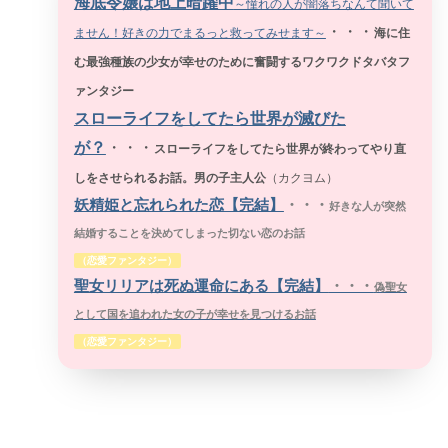
海底令嬢は地上暗躍中
～憧れの人が闇落ちなんて聞いて
・・・
ません！好きの力でまるっと救ってみせます～
海に住
む最強種族の少女が幸せのために奮闘するワクワクドタバタフ
ァンタジー
スローライフをしてたら世界が滅びた
が？
・・・
スローライフをしてたら世界が終わってやり直
しをさせられるお話。男の子主人公
（
カクヨム）
妖精姫と忘れられた恋【完結】
・・・
好きな人が突然
結婚することを決めてしまった切ない恋のお話
（恋愛ファンタジー）
聖女リリアは死ぬ運命にある【完結】
・・・
偽聖女
として国を追われた女の子が幸せを見つけるお話
（恋愛ファンタジー）