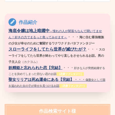
作品紹介
海底令嬢は地上暗躍中
～憧れの人が闇落ちなんて聞いてませ
・・・
ん！好きの力でまるっと救ってみせます～
海に住む最強種族
の少女が幸せのために奮闘するワクワクドタバタファンタジー
スローライフをしてたら世界が滅びたが？
・・・
スロ
ーライフをしてたら世界が終わってやり直しをさせられるお話。男の
子主人公
（
カクヨム）
妖精姫と忘れられた恋【完結】
・・・
好きな人が突然結婚する
ことを決めてしまった切ない恋のお話
（恋愛ファンタジー）
聖女リリアは死ぬ運命にある【完結】
・・・
偽聖女として国
を追われた女の子が幸せを見つけるお話
（恋愛ファンタジー）
作品検索サイト様