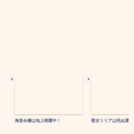
海底令嬢は地上暗躍中！
聖女リリアは死ぬ運命