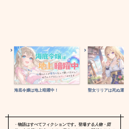
海底令嬢は地上暗躍中！
聖女リリアは死ぬ運命
・
物語はすべてフィクションです。登場
する人物・団