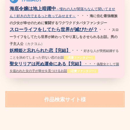
海底令嬢は地上暗躍中
～憧れの人が闇落ちなんて聞いてませ
・・・
ん！好きの力でまるっと救ってみせます～
海に住む最強種族
の少女が幸せのために奮闘するワクワクドタバタファンタジー
スローライフをしてたら世界が滅びたが？
・・・
スロ
ーライフをしてたら世界が終わってやり直しをさせられるお話。男の
子主人公
（
カクヨム）
妖精姫と忘れられた恋【完結】
・・・
好きな人が突然結婚する
ことを決めてしまった切ない恋のお話
（恋愛ファンタジー）
聖女リリアは死ぬ運命にある【完結】
・・・
偽聖女として国
を追われた女の子が幸せを見つけるお話
（恋愛ファンタジー）
作品検索サイト様